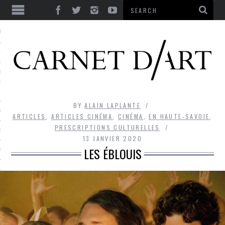
ES
CORPS ULTIME
LE TEMPS
L’UTOPIE
BY
ALAIN LAPLANTE
LE RIRE
ARTICLES
,
ARTICLES CINÉMA
,
CINÉMA
,
EN HAUTE-SAVOIE
,
PRESCRIPTIONS CULTURELLES
LE DIALOGUE
13 JANVIER 2020
LES ÉBLOUIS
LE HASARD
LA LIBERTÉ
LA BEAUTÉ
LA FOLIE