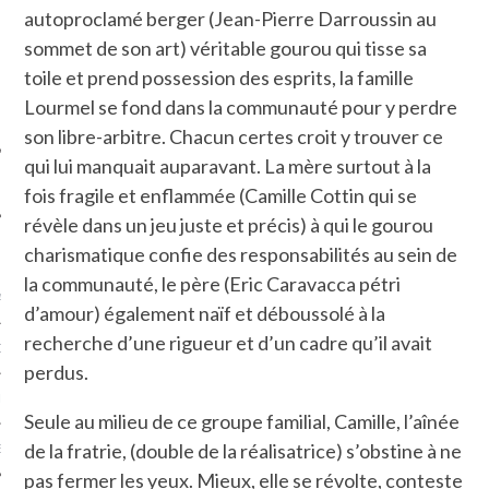
autoproclamé berger (Jean-Pierre Darroussin au
SUIVEZ-NOUS
sommet de son art) véritable gourou qui tisse sa
toile et prend possession des esprits, la famille
Lourmel se fond dans la communauté pour y perdre
son libre-arbitre. Chacun certes croit y trouver ce
qui lui manquait auparavant. La mère surtout à la
fois fragile et enflammée (Camille Cottin qui se
révèle dans un jeu juste et précis) à qui le gourou
charismatique confie des responsabilités au sein de
FLOTTE CARAVELLE
la communauté, le père (Eric Caravacca pétri
AGNIE CARAVELLE
d’amour) également naïf et déboussolé à la
recherche d’une rigueur et d’un cadre qu’il avait
D’ART PODCAST
perdus.
CKS.COM
Seule au milieu de ce groupe familial, Camille, l’aînée
de la fratrie, (double de la réalisatrice) s’obstine à ne
EUR.COM
pas fermer les yeux. Mieux, elle se révolte, conteste