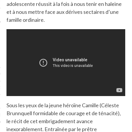
LE
adolescente réussit à la fois à nous tenir en haleine
et à nous mettre face aux dérives sectaires d’une
famille ordinaire.
AGNIE CARAVELLE
D’ART PODCAST
CKS.COM
Sous les yeux de la jeune héroïne Camille (Céleste
Brunnquell formidable de courage et de ténacité),
EUR.COM
le récit de cet embrigadement avance
inexorablement. Entraînée par le prêtre