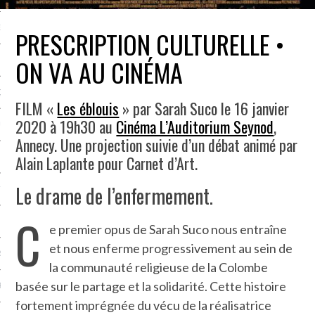
NCES EN VOD
PRESCRIPTION CULTURELLE •
ON VA AU CINÉMA
QUES
FILM «
Les éblouis
» par Sarah Suco le 16 janvier
2020 à 19h30 au
Cinéma L’Auditorium Seynod
,
SUELS
Annecy. Une projection suivie d’un débat animé par
Alain Laplante pour Carnet d’Art.
Le drame de l’enfermement.
TURE
C
E
e premier opus de Sarah Suco nous entraîne
et nous enferme progressivement au sein de
RAPHIE
la communauté religieuse de la Colombe
basée sur le partage et la solidarité. Cette histoire
PTIONS
fortement imprégnée du vécu de la réalisatrice