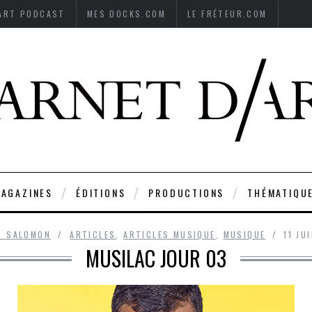
’ART PODCAST
MES DOCKS.COM
LE FRÉTEUR.COM
AGAZINES
ÉDITIONS
PRODUCTIONS
THÉMATIQU
AN SALOMON
ARTICLES
,
ARTICLES MUSIQUE
,
MUSIQUE
11 JU
MUSILAC JOUR 03