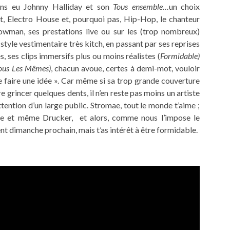
ons eu Johnny Halliday et son
Tous ensemble…
un choix
at, Electro House et, pourquoi pas, Hip-Hop, le chanteur
howman, ses prestations live ou sur les (trop nombreux)
style vestimentaire très kitch, en passant par ses reprises
, ses clips immersifs plus ou moins réalistes (
Formidable)
ous Les Mêmes)
, chacun avoue, certes à demi-mot, vouloir
 se faire une idée ». Car même si sa trop grande couverture
grincer quelques dents, il n’en reste pas moins un artiste
ttention d’un large public. Stromae, tout le monde t’aime ;
e et même Drucker, et alors, comme nous l’impose le
nt dimanche prochain, mais t’as intérêt à être formidable.