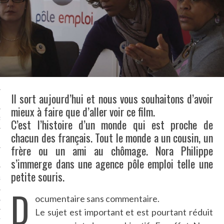
LE BONHEUR
L’HÉRITAGE
LA GUERRE
L’IDENTITÉ
Il sort aujourd’hui et nous vous souhaitons d’avoir
ITS
mieux à faire que d’aller voir ce film.
RS
C’est l’histoire d’un monde qui est proche de
chacun des français. Tout le monde a un cousin, un
frère ou un ami au chômage. Nora Philippe
ES
s’immerge dans une agence pôle emploi telle une
petite souris.
S
D
ocumentaire sans commentaire.
VRE
Le sujet est important et est pourtant réduit
TIONS