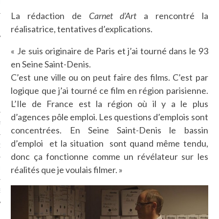
LE
La rédaction de
Carnet d’Art
a rencontré la
réalisatrice, tentatives d’explications.
« Je suis originaire de Paris et j’ai tourné dans le 93
en Seine Saint-Denis.
C’est une ville ou on peut faire des films. C’est par
logique que j’ai tourné ce film en région parisienne.
L’Ile de France est la région où il y a le plus
d’agences pôle emploi. Les questions d’emplois sont
AGNIE CARAVELLE
concentrées. En Seine Saint-Denis le bassin
d’emploi et la situation sont quand même tendu,
D’ART PODCAST
donc ça fonctionne comme un révélateur sur les
réalités que je voulais filmer. »
CKS.COM
EUR.COM