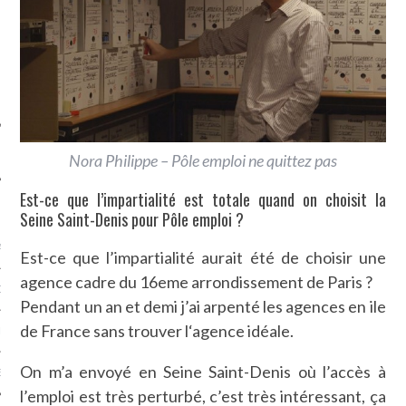
SUIVEZ-NOUS
Nora Philippe – Pôle emploi ne quittez pas
Est-ce que l’impartialité est totale quand on choisit la
FLOTTE CARAVELLE
Seine Saint-Denis pour Pôle emploi ?
AGNIE CARAVELLE
Est-ce que l’impartialité aurait été de choisir une
agence cadre du 16eme arrondissement de Paris ?
D’ART PODCAST
Pendant un an et demi j’ai arpenté les agences en ile
de France sans trouver l‘agence idéale.
CKS.COM
On m’a envoyé en Seine Saint-Denis où l’accès à
EUR.COM
l’emploi est très perturbé, c’est très intéressant, ça