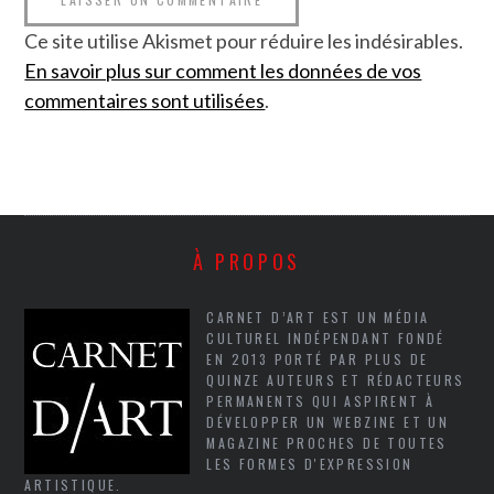
Ce site utilise Akismet pour réduire les indésirables.
En savoir plus sur comment les données de vos
commentaires sont utilisées
.
À PROPOS
CARNET D’ART EST UN MÉDIA
CULTUREL INDÉPENDANT FONDÉ
EN 2013 PORTÉ PAR PLUS DE
QUINZE AUTEURS ET RÉDACTEURS
PERMANENTS QUI ASPIRENT À
DÉVELOPPER UN WEBZINE ET UN
MAGAZINE PROCHES DE TOUTES
LES FORMES D'EXPRESSION
ARTISTIQUE.