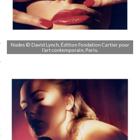
SUIVEZ-NOUS
Nudes © David Lynch, Édition Fondation Cartier pour
l’art contemporain, Paris.
FLOTTE CARAVELLE
AGNIE CARAVELLE
D’ART PODCAST
CKS.COM
EUR.COM