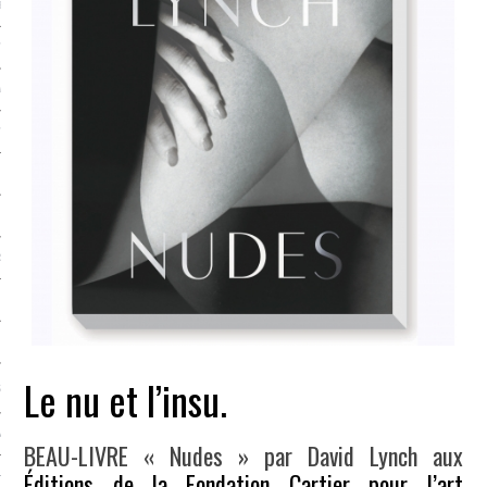
LE BONHEUR
L’HÉRITAGE
LA GUERRE
L’IDENTITÉ
ITS
RS
ES
Le nu et l’insu.
S
VRE
BEAU-LIVRE « Nudes » par David Lynch aux
Éditions de la Fondation Cartier pour l’art
TIONS