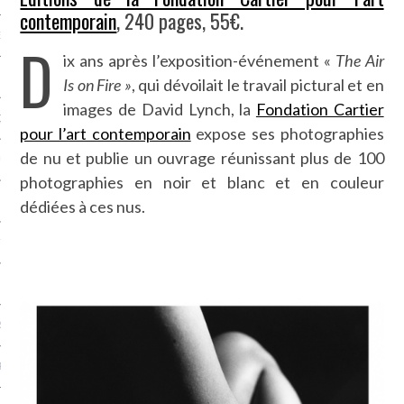
contemporain
, 240 pages, 55€.
NCES EN VOD
D
ix ans après l’exposition-événement «
The Air
Is on Fire »
, qui dévoilait le travail pictural et en
images de David Lynch, la
Fondation Cartier
QUES
pour l’art contemporain
expose ses photographies
de nu et publie un ouvrage réunissant plus de 100
SUELS
photographies en noir et blanc et en couleur
dédiées à ces nus.
TURE
E
RAPHIE
PTIONS