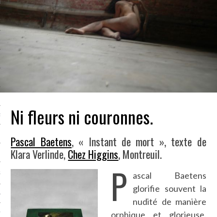
LE BONHEUR
L’HÉRITAGE
LA GUERRE
L’IDENTITÉ
ITS
Ni fleurs ni couronnes.
RS
Pascal Baetens
, « Instant de mort », texte de
Klara Verlinde,
Chez Higgins
, Montreuil.
ES
P
S
ascal Baetens
glorifie souvent la
VRE
nudité de manière
orphique et glorieuse.
TIONS