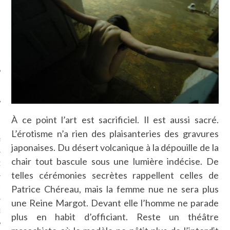
SUIVEZ-NOUS
À ce point l’art est sacrificiel. Il est aussi sacré.
FLOTTE CARAVELLE
L’érotisme n’a rien des plaisanteries des gravures
AGNIE CARAVELLE
japonaises. Du désert volcanique à la dépouille de la
chair tout bascule sous une lumière indécise. De
D’ART PODCAST
telles cérémonies secrètes rappellent celles de
Patrice Chéreau, mais la femme nue ne sera plus
CKS.COM
une Reine Margot. Devant elle l’homme ne parade
EUR.COM
plus en habit d’officiant. Reste un théâtre