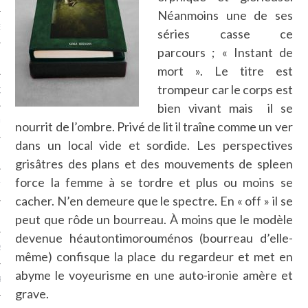
Néanmoins une de ses
NCES EN VOD
séries casse ce
parcours ; « Instant de
mort ». Le titre est
trompeur car le corps est
QUES
bien vivant mais il se
SUELS
nourrit de l’ombre. Privé de lit il traîne comme un ver
dans un local vide et sordide. Les perspectives
grisâtres des plans et des mouvements de spleen
force la femme à se tordre et plus ou moins se
TURE
cacher. N’en demeure que le spectre. En « off » il se
peut que rôde un bourreau. À moins que le modèle
E
devenue héautontimorouménos (bourreau d’elle-
RAPHIE
même) confisque la place du regardeur et met en
abyme le voyeurisme en une auto-ironie amère et
PTIONS
grave.