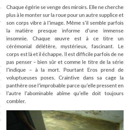
LE
Chaque égérie se venge des miroirs. Elle ne cherche
plus à le monter sur la roue pour un autre supplice et
son corps vibre à l’image. Même s’il semble parfois
la matière presque informe d’une immense
insomnie. Chaque œuvre est à ce titre un
cérémonial délétère, mystérieux, fascinant. Le
corps est là et il échappe. Il est difficile parfois de ne
pas penser – bien sûr et comme le titre de la série
l’indique – à la mort. Pourtant Eros prend de
AGNIE CARAVELLE
voluptueuses poses. Craintive dans sa cage la
panthère ose l’improbable parce qu’elle pressent en
D’ART PODCAST
l’autre l’abominable abîme qu’elle doit toujours
combler.
CKS.COM
EUR.COM