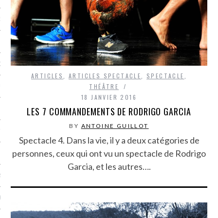
NCES EN VOD
QUES
ARTICLES
,
ARTICLES SPECTACLE
,
SPECTACLE
,
THÉÂTRE
SUELS
18 JANVIER 2016
LES 7 COMMANDEMENTS DE RODRIGO GARCIA
BY
ANTOINE GUILLOT
TURE
Spectacle 4. Dans la vie, il y a deux catégories de
personnes, ceux qui ont vu un spectacle de Rodrigo
E
Garcia, et les autres….
RAPHIE
PTIONS