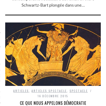
SUIVEZ-NOUS
Schwartz-Bart plongée dans une…
FLOTTE CARAVELLE
AGNIE CARAVELLE
D’ART PODCAST
CKS.COM
ARTICLES
,
ARTICLES SPECTACLE
,
SPECTACLE
16 DÉCEMBRE 2015
EUR.COM
CE QUE NOUS APPELONS DÉMOCRATIE