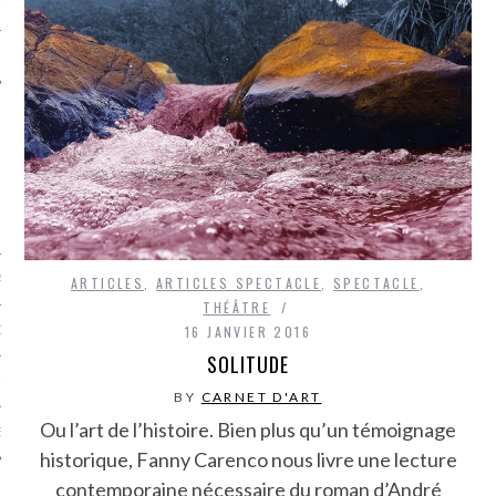
LE
AGNIE CARAVELLE
ARTICLES
,
ARTICLES SPECTACLE
,
SPECTACLE
,
THÉÂTRE
16 JANVIER 2016
D’ART PODCAST
SOLITUDE
CKS.COM
BY
CARNET D'ART
Ou l’art de l’histoire. Bien plus qu’un témoignage
EUR.COM
historique, Fanny Carenco nous livre une lecture
contemporaine nécessaire du roman d’André