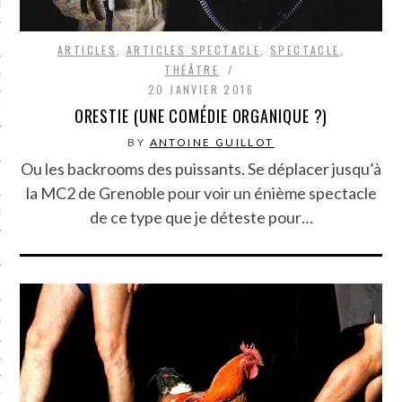
LE BONHEUR
L’HÉRITAGE
ARTICLES
,
ARTICLES SPECTACLE
,
SPECTACLE
,
THÉÂTRE
LA GUERRE
20 JANVIER 2016
ORESTIE (UNE COMÉDIE ORGANIQUE ?)
L’IDENTITÉ
BY
ANTOINE GUILLOT
Ou les backrooms des puissants. Se déplacer jusqu’à
ITS
la MC2 de Grenoble pour voir un énième spectacle
de ce type que je déteste pour…
RS
ES
S
VRE
TIONS