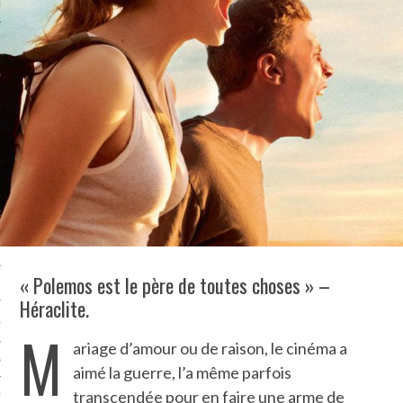
LE BONHEUR
L’HÉRITAGE
LA GUERRE
L’IDENTITÉ
ITS
RS
« Polemos est le père de toutes choses » –
ES
Héraclite.
S
M
ariage d’amour ou de raison, le cinéma a
VRE
aimé la guerre, l’a même parfois
transcendée pour en faire une arme de
TIONS