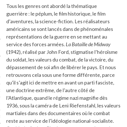
SUIVEZ-NOUS
Tous les genres ont abordé la thématique
guerrière : le péplum, le film historique, le film
d’aventures, la science-fiction. Les réalisateurs
américains se sont lancés dans de phénoménales
représentations de la guerre en se mettant au
service des forces armées.
La Bataille de Midway
(1942), réalisé par John Ford, stigmatise l’héroïsme
du soldat, les valeurs du combat, de la victoire, du
FLOTTE CARAVELLE
dépassement de soi afin de libérer le pays. Et nous
retrouvons cela sous une forme différente, parce
AGNIE CARAVELLE
qu’il s’agit ici de mettre en avant un parti fasciste,
une doctrine extrême, de l’autre côté de
D’ART PODCAST
l’Atlantique, quand le régime nazi magnifie dès
CKS.COM
1936, sous la caméra de Leni Riefenstahl, les valeurs
martiales dans des documentaires où le combat
EUR.COM
reste au service de l’idéologie national-socialiste.