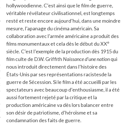
LE
hollywoodienne. C’est ainsi que le film de guerre,
véritable révélateur civilisationnel, est longtemps
resté et reste encore aujourd’hui, dans une moindre
mesure, l’apanage du cinéma américain. Sa
collaboration avec l’armée américaine a produit des
e
films monumentaux et cela dès le début du XX
siècle. C’est l’exemple de la production dès 1915 du
film culte de D.W. Griffith
Naissance d’une nation
qui
nous introduit directement dans l’histoire des
AGNIE CARAVELLE
États-Unis par ses représentations racistesde la
guerre de Sécession. Si le film a été accueilli par les
D’ART PODCAST
spectateurs avec beaucoup d’enthousiasme, il a été
aussi fortement rejeté par la critique et la
CKS.COM
production américaine va dès lors balancer entre
EUR.COM
son désir de patriotisme, d’héroïsme et sa
condamnation des faits de guerre.