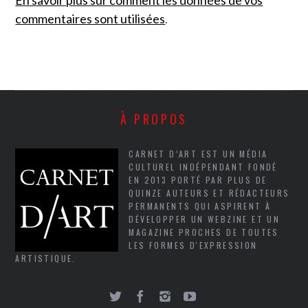
commentaires sont utilisées
.
À PROPOS
CARNET D’ART EST UN MÉDIA
CULTUREL INDÉPENDANT FONDÉ
EN 2013 PORTÉ PAR PLUS DE
QUINZE AUTEURS ET RÉDACTEURS
PERMANENTS QUI ASPIRENT À
DÉVELOPPER UN WEBZINE ET UN
MAGAZINE PROCHES DE TOUTES
LES FORMES D'EXPRESSION
ARTISTIQUE.