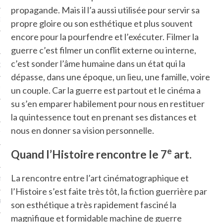
propagande. Mais il l’a aussi utilisée pour servir sa
NCES EN VOD
propre gloire ou son esthétique et plus souvent
encore pour la pourfendre et l’exécuter. Filmer la
guerre c’est filmer un conflit externe ou interne,
c’est sonder l’âme humaine dans un état qui la
QUES
dépasse, dans une époque, un lieu, une famille, voire
un couple. Car la guerre est partout et le cinéma a
SUELS
su s’en emparer habilement pour nous en restituer
la quintessence tout en prenant ses distances et
nous en donner sa vision personnelle.
TURE
e
Quand l’Histoire rencontre le 7
art.
E
La rencontre entre l’art cinématographique et
RAPHIE
l’Histoire s’est faite très tôt, la fiction guerrière par
PTIONS
son esthétique a très rapidement fasciné la
magnifique et formidable machine de guerre