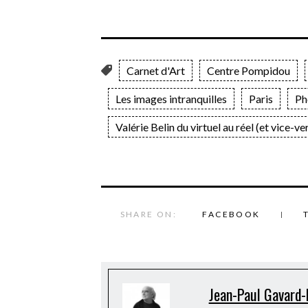
Carnet d'Art
Centre Pompidou
Les images intranquilles
Paris
Ph
Valérie Belin du virtuel au réel (et vice-ve
SHARE ON:
FACEBOOK
Jean-Paul Gavard-