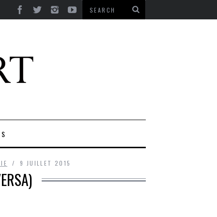
ES
IE
9 JUILLET 2015
VERSA)