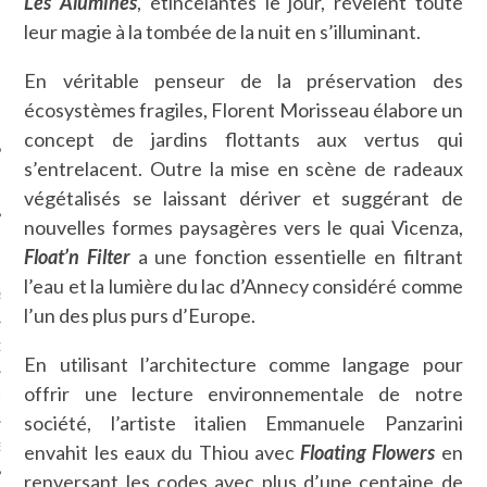
Les Alumines
, étincelantes le jour, révèlent toute
SUIVEZ-NOUS
leur magie à la tombée de la nuit en s’illuminant.
En véritable penseur de la préservation des
écosystèmes fragiles, Florent Morisseau élabore un
concept de jardins flottants aux vertus qui
s’entrelacent. Outre la mise en scène de radeaux
végétalisés se laissant dériver et suggérant de
nouvelles formes paysagères vers le quai Vicenza,
FLOTTE CARAVELLE
Float’n Filter
a une fonction essentielle en filtrant
l’eau et la lumière du lac d’Annecy considéré comme
AGNIE CARAVELLE
l’un des plus purs d’Europe.
D’ART PODCAST
En utilisant l’architecture comme langage pour
offrir une lecture environnementale de notre
CKS.COM
société, l’artiste italien Emmanuele Panzarini
EUR.COM
envahit les eaux du Thiou avec
Floating Flowers
en
renversant les codes avec plus d’une centaine de