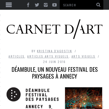
ES
CORPS ULTIME
LE TEMPS
L’UTOPIE
BY
KRISTINA D'AGOSTIN
LE RIRE
ARTICLES
,
ARTICLES ARTS VISUELS
,
ARTS VISUELS
24 JUIN 2016
LE DIALOGUE
DÉAMBULE, UN NOUVEAU FESTIVAL DES
LE HASARD
PAYSAGES À ANNECY
LA LIBERTÉ
LA BEAUTÉ
LA FOLIE