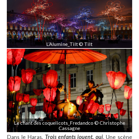
L’Alumine_Tilt © Tilt
Le chant des coquelicots_Fredandco © Christophe
Cassagne
Dans le Haras,
Trois enfants jouent, oui
. Une scène