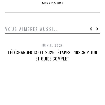
MC2 2016/2017
VOUS AIMEREZ AUSSI...
JUIN 8, 2026
TÉLÉCHARGER 1XBET 2026 : ÉTAPES D’INSCRIPTION
1
ET GUIDE COMPLET