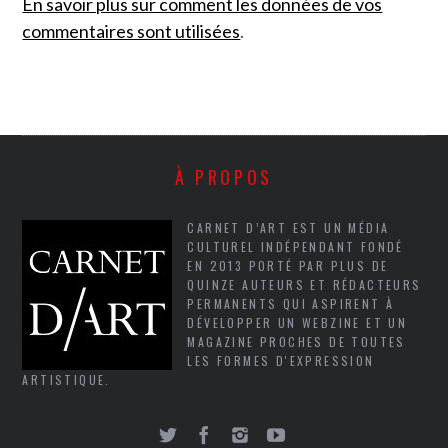
En savoir plus sur comment les données de vos
commentaires sont utilisées
.
À PROPOS
CARNET D’ART EST UN MÉDIA
CULTUREL INDÉPENDANT FONDÉ
EN 2013 PORTÉ PAR PLUS DE
QUINZE AUTEURS ET RÉDACTEURS
PERMANENTS QUI ASPIRENT À
DÉVELOPPER UN WEBZINE ET UN
MAGAZINE PROCHES DE TOUTES
LES FORMES D'EXPRESSION
ARTISTIQUE.