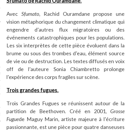
Sfumato de Rachid Ouramdane.
LE
Avec
Sfumato
, Rachid Ouramdane propose une
vision métaphorique du changement climatique qui
engendre d’autres flux migratoires ou des
événements catastrophiques pour les populations.
Les six interprètes de cette pièce évoluent dans la
brume ou sous des trombes d’eau, élément source
de vie ou de destruction. Les textes diffusés en voix
off de l’auteure Sonia Chiambretto prolonge
AGNIE CARAVELLE
l’expérience des corps fragiles sur scène.
D’ART PODCAST
Trois grandes fugues.
CKS.COM
Trois Grandes Fugues se réunissent autour de la
partition de Beethoven. Créé en 2001,
Grosse
EUR.COM
Fugue
de Maguy Marin, artiste majeure à l’écriture
passionnante, est une pièce pour quatre danseuses