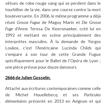
vêtues de robe rouge sang qui se perdent dans le
SUIVEZ-NOUS
tourbillon de la vie, dans une course contre la mort
bouleversante. En 2006, le même programme a déjà
réuni
Grosse Fugue
de Maguy Marin et
Die Grosse
Fuge
d’Anne Teresa De Keersmaeker, créé lui en
1992 et mettant en scène principalement des
interprètes masculins. À la demande de Yorgos
Loukos, c’est l’Américaine Lucinda Childs qui
s’empare à son tour de cette Grande Fugue
FLOTTE CARAVELLE
spécifiquement pour le Ballet de l’Opéra de Lyon ;
AGNIE CARAVELLE
une pièce prévue pour douze danseurs.
D’ART PODCAST
2666 de Julien Gosselin.
CKS.COM
Attaché aux écritures contemporaines comme celle
de Michel Houellebecq et ses
Particules
EUR.COM
élémentaires
présenté en 2013 en Avignon et qui