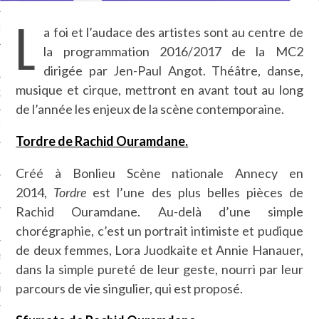
L
NCES EN VOD
a foi et l’audace des artistes sont au centre de
la programmation 2016/2017 de la MC2
dirigée par Jen-Paul Angot. Théâtre, danse,
musique et cirque, mettront en avant tout au long
QUES
de l’année les enjeux de la scène contemporaine.
SUELS
Tordre de Rachid Ouramdane.
Créé à Bonlieu Scène nationale Annecy en
2014,
Tordre
est l’une des plus belles pièces de
TURE
Rachid Ouramdane. Au-delà d’une simple
E
chorégraphie, c’est un portrait intimiste et pudique
de deux femmes, Lora Juodkaite et Annie Hanauer,
RAPHIE
dans la simple pureté de leur geste, nourri par leur
parcours de vie singulier, qui est proposé.
PTIONS