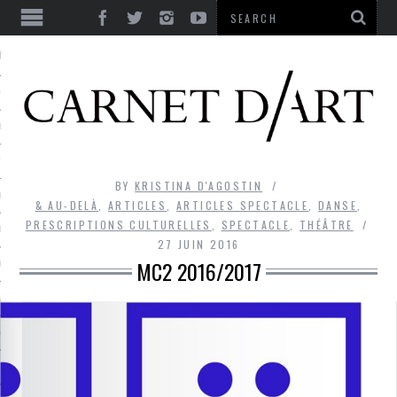
ES
CORPS ULTIME
LE TEMPS
L’UTOPIE
BY
KRISTINA D'AGOSTIN
LE RIRE
& AU-DELÀ
,
ARTICLES
,
ARTICLES SPECTACLE
,
DANSE
,
PRESCRIPTIONS CULTURELLES
,
SPECTACLE
,
THÉÂTRE
LE DIALOGUE
27 JUIN 2016
MC2 2016/2017
LE HASARD
LA LIBERTÉ
LA BEAUTÉ
LA FOLIE