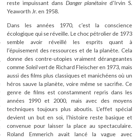
reste impuissant dans
Danger planétaire
d’Irvin S.
SUIVEZ-NOUS
Yeaworth Jr. en 1958.
Dans les années 1970, c’est la conscience
écologique qui se réveille. Le choc pétrolier de 1973
semble avoir réveillé les esprits quant à
l’épuisement des ressources et de la planète. Cela
donne des contre-utopies vraiment dérangeantes
comme
Soleil vert
de Richard Fleischer en 1973, mais
FLOTTE CARAVELLE
aussi des films plus classiques et manichéens où un
héros sauve la planète, voire même se sacrifie. Ce
AGNIE CARAVELLE
genre de films est constamment repris dans les
D’ART PODCAST
années 1990 et 2000, mais avec des moyens
techniques toujours plus aboutis. L’effet spécial
CKS.COM
devient un but en soi, l’histoire reste basique et
convenue pour laisser la place au spectaculaire.
EUR.COM
Roland Emmerich avait lancé la vague avec