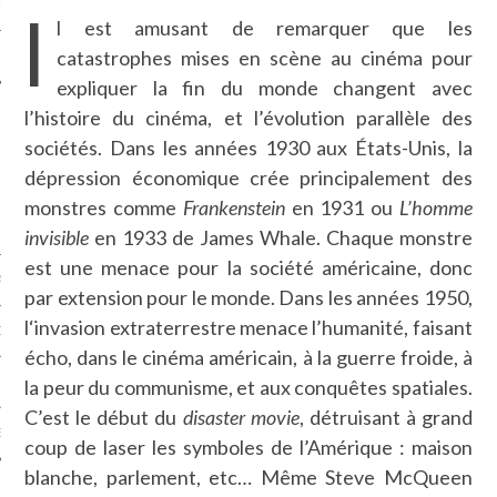
I
LE
l est amusant de remarquer que les
catastrophes mises en scène au cinéma pour
expliquer la fin du monde changent avec
l’histoire du cinéma, et l’évolution parallèle des
sociétés. Dans les années 1930 aux États-Unis, la
dépression économique crée principalement des
monstres comme
Frankenstein
en 1931 ou
L’homme
invisible
en 1933 de James Whale. Chaque monstre
est une menace pour la société américaine, donc
AGNIE CARAVELLE
par extension pour le monde. Dans les années 1950,
l‘invasion extraterrestre menace l’humanité, faisant
D’ART PODCAST
écho, dans le cinéma américain, à la guerre froide, à
CKS.COM
la peur du communisme, et aux conquêtes spatiales.
C’est le début du
disaster movie
, détruisant à grand
EUR.COM
coup de laser les symboles de l’Amérique : maison
blanche, parlement, etc… Même Steve McQueen