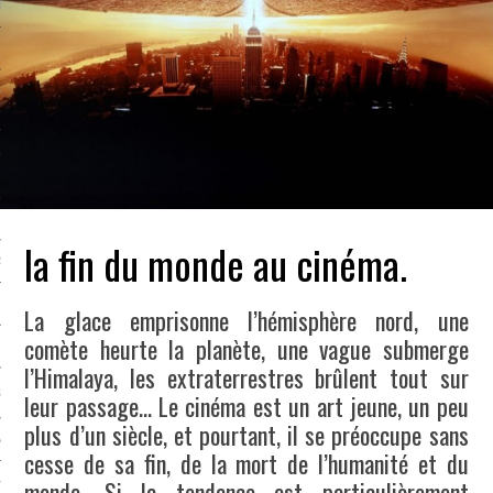
LE BONHEUR
L’HÉRITAGE
LA GUERRE
L’IDENTITÉ
ITS
la fin du monde au cinéma.
RS
La glace emprisonne l’hémisphère nord, une
comète heurte la planète, une vague submerge
ES
l’Himalaya, les extraterrestres brûlent tout sur
S
leur passage… Le cinéma est un art jeune, un peu
plus d’un siècle, et pourtant, il se préoccupe sans
VRE
cesse de sa fin, de la mort de l’humanité et du
monde. Si la tendance est particulièrement
TIONS