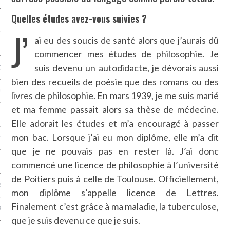
Quelles études avez-vous suivies ?
NCES EN VOD
J’
ai eu des soucis de santé alors que j’aurais dû
commencer mes études de philosophie. Je
suis devenu un autodidacte, je dévorais aussi
QUES
bien des recueils de poésie que des romans ou des
SUELS
livres de philosophie. En mars 1939, je me suis marié
et ma femme passait alors sa thèse de médecine.
Elle adorait les études et m’a encouragé à passer
mon bac. Lorsque j’ai eu mon diplôme, elle m’a dit
TURE
que je ne pouvais pas en rester là. J’ai donc
E
commencé une licence de philosophie à l’université
de Poitiers puis à celle de Toulouse. Officiellement,
RAPHIE
mon diplôme s’appelle licence de Lettres.
Finalement c’est grâce à ma maladie, la tuberculose,
PTIONS
que je suis devenu ce que je suis.