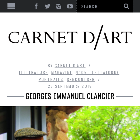
ES
CORPS ULTIME
LE TEMPS
L’UTOPIE
BY
CARNET D'ART
LE RIRE
LITTÉRATURE
,
MAGAZINE
,
N°05 - LE DIALOGUE
,
PORTRAITS
,
RENCONTRER
LE DIALOGUE
23 SEPTEMBRE 2015
GEORGES EMMANUEL CLANCIER
LE HASARD
LA LIBERTÉ
LA BEAUTÉ
LA FOLIE