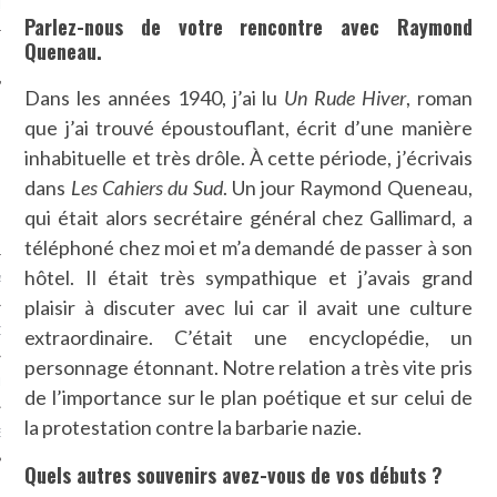
LE
Parlez-nous de votre rencontre avec Raymond
Queneau.
Dans les années 1940, j’ai lu
Un Rude Hiver
, roman
que j’ai trouvé époustouflant, écrit d’une manière
inhabituelle et très drôle. À cette période, j’écrivais
dans
Les Cahiers du Sud
. Un jour Raymond Queneau,
qui était alors secrétaire général chez Gallimard, a
téléphoné chez moi et m’a demandé de passer à son
hôtel. Il était très sympathique et j’avais grand
AGNIE CARAVELLE
plaisir à discuter avec lui car il avait une culture
D’ART PODCAST
extraordinaire. C’était une encyclopédie, un
personnage étonnant. Notre relation a très vite pris
CKS.COM
de l’importance sur le plan poétique et sur celui de
la protestation contre la barbarie nazie.
EUR.COM
Quels autres souvenirs avez-vous de vos débuts ?