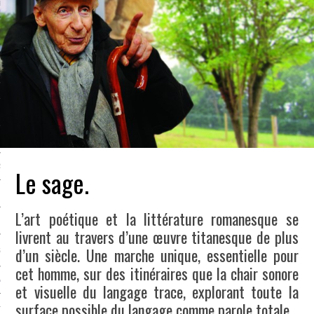
LE BONHEUR
L’HÉRITAGE
LA GUERRE
L’IDENTITÉ
ITS
RS
Le sage.
L’art poétique et la littérature romanesque se
ES
livrent au travers d’une œuvre titanesque de plus
d’un siècle. Une marche unique, essentielle pour
S
cet homme, sur des itinéraires que la chair sonore
VRE
et visuelle du langage trace, explorant toute la
surface possible du langage comme parole totale.
TIONS