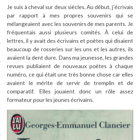
SUIVEZ-NOUS
Je suis à cheval sur deux siècles. Au début, j’écrivais
par rapport à mes propres souvenirs qui se
mélangeaient avec les souvenirs de mes parents. Je
fréquentais aussi plusieurs comités. À celui de
lettres, il y avait des écrivains et poètes qui disaient
beaucoup de rosseries sur les uns et les autres, ils
avaient la dent dure. Dans ma jeunesse, les grandes
revues publiaient de nouveaux poètes à chaque
FLOTTE CARAVELLE
numéro, ce qui était une très bonne chose car elles
avaient le mérite de servir de tremplin et de
AGNIE CARAVELLE
comparatif. Elles jouaient donc un rôle assez
formateur pour les jeunes écrivains.
D’ART PODCAST
CKS.COM
EUR.COM