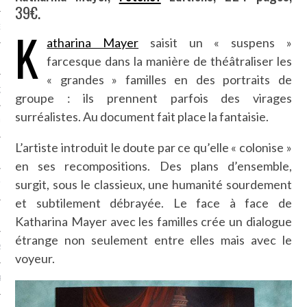
39€.
K
NCES EN VOD
atharina Mayer
saisit un « suspens »
farcesque dans la manière de théâtraliser les
« grandes » familles en des portraits de
QUES
groupe : ils prennent parfois des virages
surréalistes. Au document fait place la fantaisie.
SUELS
L’artiste introduit le doute par ce qu’elle « colonise »
en ses recompositions. Des plans d’ensemble,
surgit, sous le classieux, une humanité sourdement
TURE
et subtilement débrayée. Le face à face de
E
Katharina Mayer avec les familles crée un dialogue
étrange non seulement entre elles mais avec le
RAPHIE
voyeur.
PTIONS