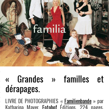
LE BONHEUR
L’HÉRITAGE
LA GUERRE
L’IDENTITÉ
ITS
RS
« Grandes » familles et
ES
dérapages.
S
VRE
LIVRE DE PHOTOGRAPHIES «
Familienbande
» par
Katharina Mayer,
Fotohof
Éditions, 224 pages,
TIONS