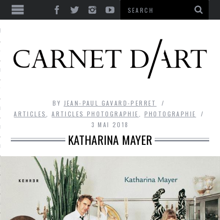
ES
CORPS ULTIME
LE TEMPS
L’UTOPIE
BY
JEAN-PAUL GAVARD-PERRET
LE RIRE
ARTICLES
,
ARTICLES PHOTOGRAPHIE
,
PHOTOGRAPHIE
3 MAI 2018
LE DIALOGUE
KATHARINA MAYER
LE HASARD
LA LIBERTÉ
LA BEAUTÉ
LA FOLIE