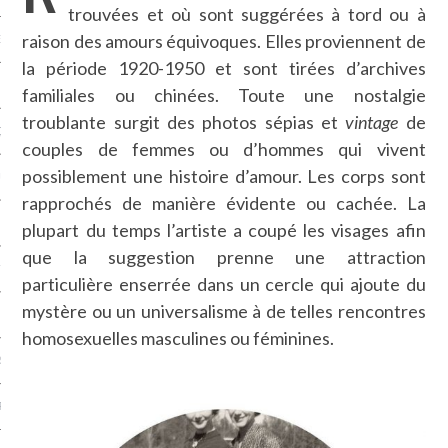
trouvées et où sont suggérées à tord ou à
raison des amours équivoques. Elles proviennent de
NCES EN VOD
la période 1920-1950 et sont tirées d’archives
familiales ou chinées. Toute une nostalgie
troublante surgit des photos sépias et
vintage
de
QUES
couples de femmes ou d’hommes qui vivent
possiblement une histoire d’amour. Les corps sont
SUELS
rapprochés de manière évidente ou cachée. La
plupart du temps l’artiste a coupé les visages afin
que la suggestion prenne une attraction
TURE
particulière enserrée dans un cercle qui ajoute du
mystère ou un universalisme à de telles rencontres
E
homosexuelles masculines ou féminines.
RAPHIE
PTIONS