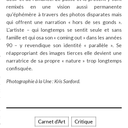
SUIVEZ-NOUS
remixés en une vision aussi permanente
qu’éphémère à travers des photos disparates mais
qui offrent une narration « hors de ses gonds ».
L’artiste – qui longtemps se sentit seule et sans
famille et qui osa son « coming out » dans les années
90 – y revendique son identité « parallèle ». Se
réappropriant des images tierces elle devient une
narratrice de sa propre « nature » trop longtemps
FLOTTE CARAVELLE
confisquée.
AGNIE CARAVELLE
Photographie à la Une : Kris Sanford.
D’ART PODCAST
CKS.COM
EUR.COM
Carnet d'Art
Critique