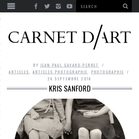
ES
CORPS ULTIME
LE TEMPS
L’UTOPIE
BY
JEAN-PAUL GAVARD-PERRET
LE RIRE
ARTICLES
,
ARTICLES PHOTOGRAPHIE
,
PHOTOGRAPHIE
26 SEPTEMBRE 2016
LE DIALOGUE
KRIS SANFORD
LE HASARD
LA LIBERTÉ
LA BEAUTÉ
LA FOLIE