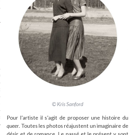
LE
AGNIE CARAVELLE
D’ART PODCAST
© Kris Sanford
CKS.COM
Pour l’artiste il s’agit de proposer une histoire du
EUR.COM
queer
. Toutes les photos réajustent un imaginaire de
désir et de romance. Le passé et le présent y sont