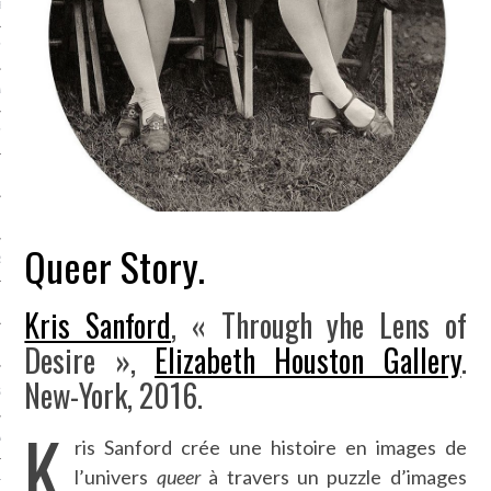
LE BONHEUR
L’HÉRITAGE
LA GUERRE
L’IDENTITÉ
ITS
Queer Story.
RS
Kris Sanford
, « Through yhe Lens of
Desire »,
Elizabeth Houston Gallery
.
ES
New-York, 2016.
S
K
VRE
ris Sanford crée une histoire en images de
l’univers
queer
à travers un puzzle d’images
TIONS