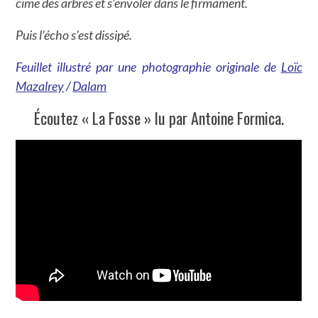
cime des arbres et s’envoler dans le firmament.
Puis l’écho s’est dissipé.
Feuillet illustr
é
par une photographie originale de
Loïc
Mazalrey
/
Dalam
Écoutez « La Fosse » lu par Antoine Formica.