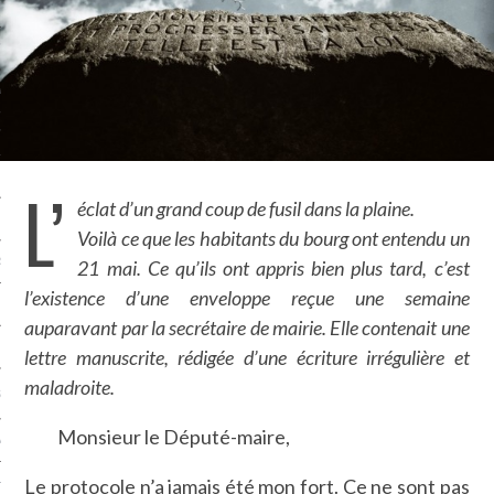
LE BONHEUR
L’HÉRITAGE
LA GUERRE
L’IDENTITÉ
L’
éclat d’un grand coup de fusil dans la plaine.
ITS
Voilà ce que les habitants du bourg ont entendu un
RS
21 mai. Ce qu’ils ont appris bien plus tard, c’est
l’existence d’une enveloppe reçue une semaine
auparavant par la secrétaire de mairie. Elle contenait une
ES
lettre manuscrite, rédigée d’une écriture irrégulière et
maladroite.
S
Monsieur le Député-maire,
VRE
Le protocole n’a jamais été mon fort. Ce ne sont pas
TIONS