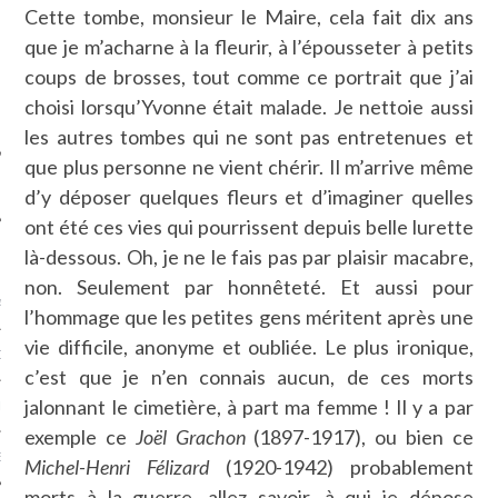
Cette tombe, monsieur le Maire, cela fait dix ans
SUIVEZ-NOUS
que je m’acharne à la fleurir, à l’épousseter à petits
coups de brosses, tout comme ce portrait que j’ai
choisi lorsqu’Yvonne était malade. Je nettoie aussi
les autres tombes qui ne sont pas entretenues et
que plus personne ne vient chérir. Il m’arrive même
d’y déposer quelques fleurs et d’imaginer quelles
ont été ces vies qui pourrissent depuis belle lurette
là-dessous. Oh, je ne le fais pas par plaisir macabre,
FLOTTE CARAVELLE
non. Seulement par honnêteté. Et aussi pour
AGNIE CARAVELLE
l’hommage que les petites gens méritent après une
vie difficile, anonyme et oubliée. Le plus ironique,
D’ART PODCAST
c’est que je n’en connais aucun, de ces morts
jalonnant le cimetière, à part ma femme ! Il y a par
CKS.COM
exemple ce
Joël Grachon
(1897-1917), ou bien ce
EUR.COM
Michel-Henri Félizard
(1920-1942) probablement
morts à la guerre, allez savoir, à qui je dépose