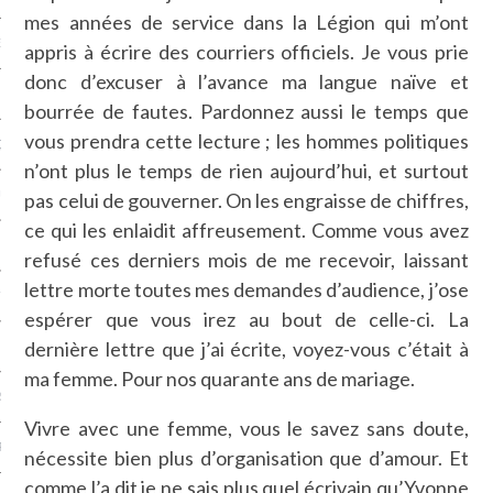
mes années de service dans la Légion qui m’ont
NCES EN VOD
appris à écrire des courriers officiels. Je vous prie
donc d’excuser à l’avance ma langue naïve et
bourrée de fautes. Pardonnez aussi le temps que
vous prendra cette lecture ; les hommes politiques
QUES
n’ont plus le temps de rien aujourd’hui, et surtout
SUELS
pas celui de gouverner. On les engraisse de chiffres,
ce qui les enlaidit affreusement. Comme vous avez
refusé ces derniers mois de me recevoir, laissant
lettre morte toutes mes demandes d’audience, j’ose
TURE
espérer que vous irez au bout de celle-ci. La
dernière lettre que j’ai écrite, voyez-vous c’était à
E
ma femme. Pour nos quarante ans de mariage.
RAPHIE
Vivre avec une femme, vous le savez sans doute,
PTIONS
nécessite bien plus d’organisation que d’amour. Et
comme l’a dit je ne sais plus quel écrivain qu’Yvonne