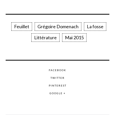
Feuillet
Grégoire Domenach
La fosse
Littérature
Mai 2015
FACEBOOK
TWITTER
PINTEREST
GOOGLE +