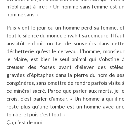
LE
m’obligeait à lire : « Un homme sans femme est un
homme sans. »
Puis vient le jour où un homme perd sa femme, et
tout le silence du monde envahit sa demeure. Il faut
aussitôt enfouir un tas de souvenirs dans cette
déchetterie qu’est le cerveau. L’homme, monsieur
le Maire, est bien le seul animal qui s’obstine à
creuser des fosses avant d’élever des stèles,
gravées d’épitaphes dans la pierre du nom de ses
AGNIE CARAVELLE
congénères, sans omettre de rendre parfois visite à
D’ART PODCAST
ce minéral sacré. Parce que parler aux morts, je le
crois, c’est parler d’amour. « Un homme à qui il ne
CKS.COM
reste plus qu’une tombe est un homme avec une
tombe, et puis c’est tout. »
EUR.COM
Ça, c’est de moi.