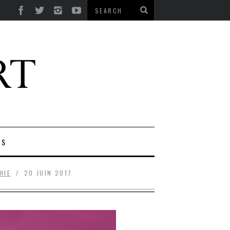
ES
HIE
20 JUIN 2017