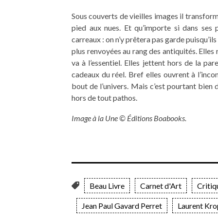
Sous couverts de vieilles images il transfo
pied aux nues. Et qu’importe si dans ses 
carreaux : on n’y prêtera pas garde puisqu’il
plus renvoyées au rang des antiquités. Elles 
va à l’essentiel. Elles jettent hors de la p
cadeaux du réel. Bref elles ouvrent à l’inco
bout de l’univers. Mais c’est pourtant bien d
hors de tout pathos.
Image à la Une © Éditions Boabooks.
Beau Livre
Carnet d'Art
Critiq
Jean Paul Gavard Perret
Laurent Kro