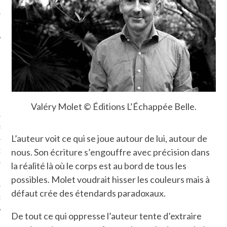
LE
Valéry Molet © Éditions L’Échappée Belle.
AGNIE CARAVELLE
L’auteur voit ce qui se joue autour de lui, autour de
nous. Son écriture s’engouffre avec précision dans
D’ART PODCAST
la réalité là où le corps est au bord de tous les
CKS.COM
possibles. Molet voudrait hisser les couleurs mais à
défaut crée des étendards paradoxaux.
EUR.COM
De tout ce qui oppresse l’auteur tente d’extraire