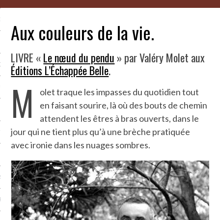
NCES EN VOD
Aux couleurs de la vie.
LIVRE «
Le nœud du pendu
» par Valéry Molet aux
QUES
Éditions L’Échappée Belle
.
M
SUELS
olet traque les impasses du quotidien tout
en faisant sourire, là où des bouts de chemin
attendent les êtres à bras ouverts, dans le
jour qui ne tient plus qu’à une brèche pratiquée
TURE
avec ironie dans les nuages sombres.
E
RAPHIE
PTIONS