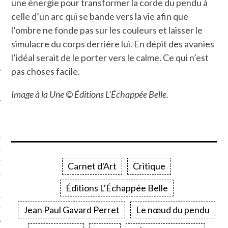
une énergie pour transformer la corde du pendu à
SUIVEZ-NOUS
celle d’un arc qui se bande vers la vie afin que
l’ombre ne fonde pas sur les couleurs et laisser le
simulacre du corps derrière lui. En dépit des avanies
l’idéal serait de le porter vers le calme. Ce qui n’est
pas choses facile.
Image à la Une © Éditions L’Échappée Belle.
FLOTTE CARAVELLE
AGNIE CARAVELLE
D’ART PODCAST
Carnet d'Art
Critique
Éditions L’Échappée Belle
CKS.COM
Jean Paul Gavard Perret
Le nœud du pendu
EUR.COM