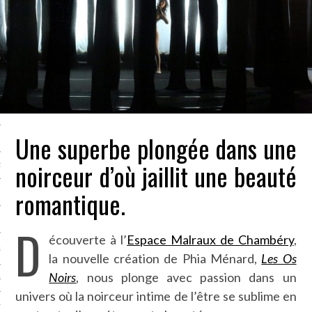
LE BONHEUR
L’HÉRITAGE
LA GUERRE
L’IDENTITÉ
Une superbe plongée dans une
ITS
noirceur d’où jaillit une beauté
RS
romantique.
ES
D
écouverte à l’
Espace Malraux de Chambéry
,
S
la nouvelle création de Phia Ménard,
Les Os
Noirs
, nous plonge avec passion dans un
VRE
univers où la noirceur intime de l’être se sublime en
TIONS