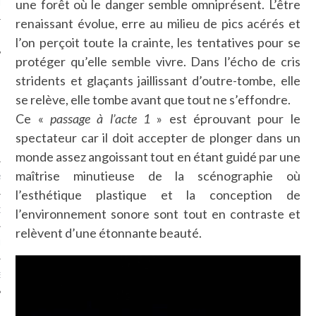
une forêt où le danger semble omniprésent. L’être
LE
renaissant évolue, erre au milieu de pics acérés et
l’on perçoit toute la crainte, les tentatives pour se
protéger qu’elle semble vivre. Dans l’écho de cris
stridents et glaçants jaillissant d’outre-tombe, elle
se relève, elle tombe avant que tout ne s’effondre.
Ce «
passage à l’acte 1
» est éprouvant pour le
spectateur car il doit accepter de plonger dans un
monde assez angoissant tout en étant guidé par une
maîtrise minutieuse de la scénographie où
AGNIE CARAVELLE
l’esthétique plastique et la conception de
D’ART PODCAST
l’environnement sonore sont tout en contraste et
relèvent d’une étonnante beauté.
CKS.COM
EUR.COM