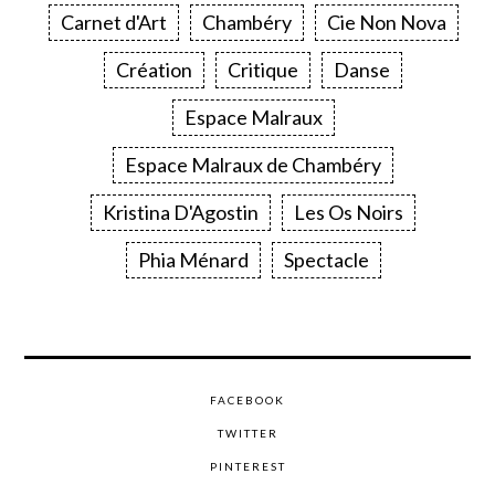
Carnet d'Art
Chambéry
Cie Non Nova
Création
Critique
Danse
Espace Malraux
Espace Malraux de Chambéry
Kristina D'Agostin
Les Os Noirs
Phia Ménard
Spectacle
FACEBOOK
TWITTER
PINTEREST