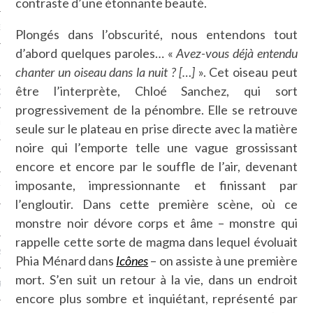
contraste d’une étonnante beauté.
NCES EN VOD
Plongés dans l’obscurité, nous entendons tout
d’abord quelques paroles… «
Avez-vous déjà entendu
chanter un oiseau dans la nuit ? […]
». Cet oiseau peut
être l’interprète, Chloé Sanchez, qui sort
QUES
progressivement de la pénombre. Elle se retrouve
SUELS
seule sur le plateau en prise directe avec la matière
noire qui l’emporte telle une vague grossissant
encore et encore par le souffle de l’air, devenant
imposante, impressionnante et finissant par
TURE
l’engloutir. Dans cette première scène, où ce
monstre noir dévore corps et âme – monstre qui
E
rappelle cette sorte de magma dans lequel évoluait
RAPHIE
Phia Ménard dans
Icônes
– on assiste à une première
mort. S’en suit un retour à la vie, dans un endroit
PTIONS
encore plus sombre et inquiétant, représenté par