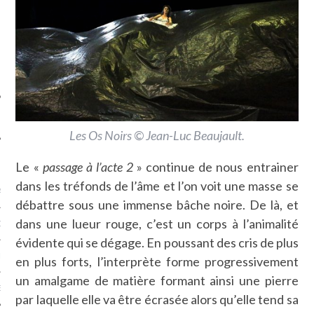
SUIVEZ-NOUS
Les Os Noirs © Jean-Luc Beaujault.
FLOTTE CARAVELLE
Le «
passage à l’acte 2
» continue de nous entrainer
dans les tréfonds de l’âme et l’on voit une masse se
AGNIE CARAVELLE
débattre sous une immense bâche noire. De là, et
dans une lueur rouge, c’est un corps à l’animalité
D’ART PODCAST
évidente qui se dégage. En poussant des cris de plus
CKS.COM
en plus forts, l’interprète forme progressivement
un amalgame de matière formant ainsi une pierre
EUR.COM
par laquelle elle va être écrasée alors qu’elle tend sa