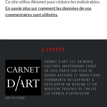
Ce site utilise Akismet pour réduire les indésirables.
En savoir plus sur comment les données de vos
commentaires sont utilisées
.
À PROPOS
CARNET D’ART EST UN MÉDIA
CULTUREL INDÉPENDANT FONDÉ
EN 2013 PORTÉ PAR PLUS DE
QUINZE AUTEURS ET RÉDACTEURS
PERMANENTS QUI ASPIRENT À
DÉVELOPPER UN WEBZINE ET UN
MAGAZINE PROCHES DE TOUTES
LES FORMES D'EXPRESSION
ARTISTIQUE.