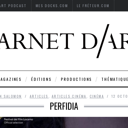
’ART PODCAST
MES DOCKS.COM
LE FRÉTEUR.COM
AGAZINES
ÉDITIONS
PRODUCTIONS
THÉMATIQU
AN SALOMON
ARTICLES
,
ARTICLES CINÉMA
,
CINÉMA
12 OCT
PERFIDIA