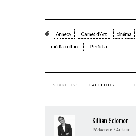
Annecy
Carnet d'Art
cinéma
média culturel
Perfidia
SHARE ON:
FACEBOOK
Killian Salomon
Rédacteur / Auteur