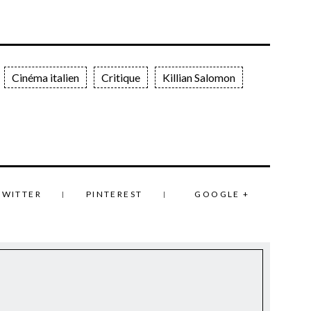
Cinéma italien
Critique
Killian Salomon
TWITTER
PINTEREST
GOOGLE +