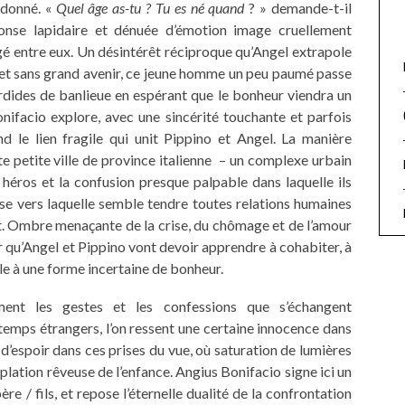
ndonné. «
Quel âge as-tu ? Tu es né quand
? » demande-t-il
onse lapidaire et dénuée d’émotion image cruellement
gé entre eux. Un désintérêt réciproque qu’Angel extrapole
 et sans grand avenir, ce jeune homme un peu paumé passe
ordides de banlieue en espérant que le bonheur viendra un
onifacio explore, avec une sincérité touchante et parfois
d le lien fragile qui unit Pippino et Angel. La manière
te petite ville de province italienne – un complexe urbain
 héros et la confusion presque palpable dans laquelle ils
se vers laquelle semble tendre toutes relations humaines
. Ombre menaçante de la crise, du chômage et de l’amour
ir qu’Angel et Pippino vont devoir apprendre à cohabiter, à
le à une forme incertaine de bonheur.
ment les gestes et les confessions que s’échangent
mps étrangers, l’on ressent une certaine innocence dans
 d’espoir dans ces prises du vue, où saturation de lumières
plation rêveuse de l’enfance. Angius Bonifacio signe ici un
re / fils, et repose l’éternelle dualité de la confrontation