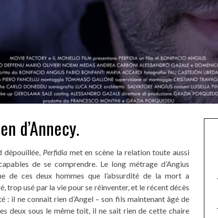
ien d’Annecy.
d dépouillée,
Perfidia
met en scène la relation toute aussi
incapables de se comprendre. Le long métrage d’Angius
ine de ces deux hommes que l’absurdité de la mort a
 trop usé par la vie pour se réinventer, et le récent décès
 : il ne connait rien d’Angel – son fils maintenant âgé de
les deux sous le même toit, il ne sait rien de cette chaire