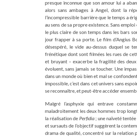
presque inconnue que son amour lui a aba
alors sans ambages à Angel, dont la rép
l’incompressible barrière que le temps a éri
au sens de sa propre existence. Sans emploi
le plus claire de son temps dans les bars s
jour frapper à sa porte. Le film d’Angius B
désespéré, le vide au-dessus duquel se ten
frénétique dont sont filmées les rues de cet
et bruyant – exacerbe la fragilité des deux
évoluent, sans jamais se toucher. Une impas
dans un monde où bien et mal se confondent
impossible, c’est dans cet univers sans espo
se reconnaître, et peut-être accéder ensemb
Malgré l’asphyxie qui entrave constam
maladroitement les deux hommes trop longte
la réalisation de
Perfidia
; une naïveté tentée
et sursauts de l’objectif suggèrent la contem
drama de qualité, concentré sur la relation pè