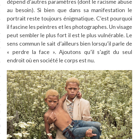
dépend d’autres paramètres (dont le racisme abuse
au besoin). Si bien que dans sa manifestation le
NCES EN VOD
portrait reste toujours énigmatique. C’est pourquoi
il fascine les peintres et les photographes. Un visage
peut sembler le plus fort il est le plus vulnérable. Le
QUES
sens commun le sait d’ailleurs bien lorsqu’il parle de
« perdre la face ». Ajoutons qu’il s’agit du seul
SUELS
endroit où en société le corps est nu.
TURE
E
RAPHIE
PTIONS