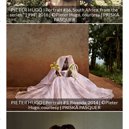
LE
PIETER HUGO | Portrait #16, South Africa, from the
series “1994”, 2016 | ©Pieter Hugo, courtesy | PRISKA
PASQUER
AGNIE CARAVELLE
D’ART PODCAST
CKS.COM
PIETER HUGO | Portrait #3, Rwanda, 2014 | ©Pieter
Hugo, courtesy | PRISKA PASQUER
EUR.COM