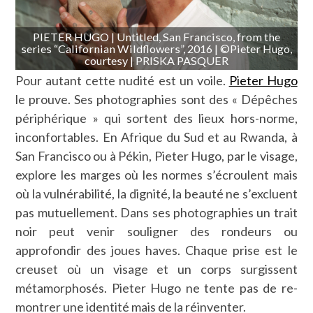
PIETER HUGO | Untitled, San Francisco, from the
series “Californian Wildflowers”, 2016 | ©Pieter Hugo,
courtesy | PRISKA PASQUER
Pour autant cette nudité est un voile.
Pieter Hugo
le prouve. Ses photographies sont des « Dépêches
périphérique » qui sortent des lieux hors-norme,
inconfortables. En Afrique du Sud et au Rwanda, à
San Francisco ou à Pékin, Pieter Hugo, par le visage,
explore les marges où les normes s’écroulent mais
où la vulnérabilité, la dignité, la beauté ne s’excluent
pas mutuellement. Dans ses photographies un trait
noir peut venir souligner des rondeurs ou
approfondir des joues haves. Chaque prise est le
creuset où un visage et un corps surgissent
métamorphosés. Pieter Hugo ne tente pas de re-
montrer une identité mais de la réinventer.