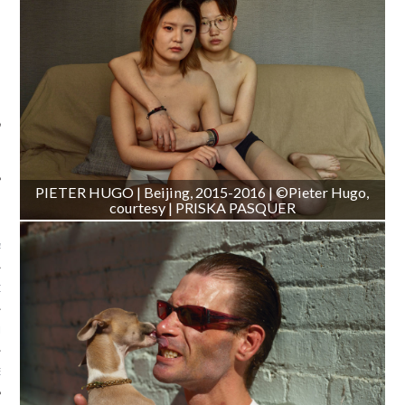
SUIVEZ-NOUS
PIETER HUGO | Beijing, 2015-2016 | ©Pieter Hugo,
courtesy | PRISKA PASQUER
FLOTTE CARAVELLE
AGNIE CARAVELLE
D’ART PODCAST
CKS.COM
EUR.COM