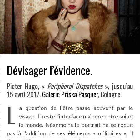
LE BONHEUR
L’HÉRITAGE
LA GUERRE
L’IDENTITÉ
ITS
Dévisager l’évidence.
RS
Pieter Hugo, «
Peripheral Dispatches
», jusqu’au
15 avril 2017.
Galerie Priska Pasquer
, Cologne.
ES
L
a question de l’être passe souvent par le
S
visage. Il reste l’interface majeure entre soi et
le monde. Néanmoins le portrait ne se réduit
VRE
pas à l’addition de ses éléments « utilitaires ». Il
TIONS