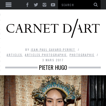
ES
CORPS ULTIME
LE TEMPS
L’UTOPIE
BY
JEAN-PAUL GAVARD-PERRET
LE RIRE
ARTICLES
,
ARTICLES PHOTOGRAPHIE
,
PHOTOGRAPHIE
3 MARS 2017
LE DIALOGUE
PIETER HUGO
LE HASARD
LA LIBERTÉ
LA BEAUTÉ
LA FOLIE