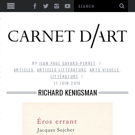
ES
CORPS ULTIME
LE TEMPS
L’UTOPIE
BY
JEAN-PAUL GAVARD-PERRET
LE RIRE
ARTICLES
,
ARTICLES LITTÉRATURE
,
ARTS VISUELS
,
LITTÉRATURE
LE DIALOGUE
17 JUIN 2016
RICHARD KENIGSMAN
LE HASARD
LA LIBERTÉ
LA BEAUTÉ
LA FOLIE