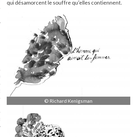
qui désamorcent le souffre qu’elles contiennent.
LE
AGNIE CARAVELLE
D’ART PODCAST
© Richard Kenigsman
CKS.COM
EUR.COM