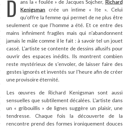
D
ans la « foulée » de Jacques Sojcher,
Richard
Kenigsman
crée un intime « Ite ». Celui
NCES EN VOD
qu’offre la femme qui permet de ne plus être
seulement ce que l’homme a été. Et ce entre des
mains infiniment fragiles mais qui n’abandonnent
QUES
jamais le mâle comme il le fait : à savoir tel un jouet
cassé. L’artiste se contente de dessins allusifs pour
SUELS
ouvrir des espaces inédits. Ils montrent combien
reste mystérieux de s’envoler, de laisser faire des
gestes ignorés et inventés sur l’heure afin de créer
TURE
une provisoire éternité.
E
Les œuvres de Richard Kenigsman sont aussi
sensuelles que subtilement décalées. L’artiste dans
RAPHIE
un « gribouillis » de lignes suggère un plaisir, une
tendresse. Chaque fois la découverte de la
PTIONS
rencontre prend des formes ironiquement douces