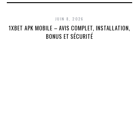
JUIN 8, 2026
1XBET APK MOBILE – AVIS COMPLET, INSTALLATION,
1X
BONUS ET SÉCURITÉ