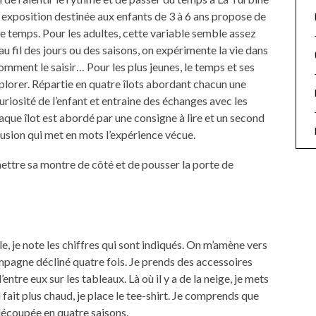
e exposition destinée aux enfants de 3 à 6 ans propose de
le temps. Pour les adultes, cette variable semble assez
te au fil des jours ou des saisons, on expérimente la vie dans
mment le saisir… Pour les plus jeunes, le temps et ses
plorer. Répartie en quatre îlots abordant chacun une
uriosité de l’enfant et entraine des échanges avec les
que îlot est abordé par une consigne à lire et un second
sion qui met en mots l’expérience vécue.
e mettre sa montre de côté et de pousser la porte de
e, je note les chiffres qui sont indiqués. On m’amène vers
mpagne décliné quatre fois. Je prends des accessoires
ntre eux sur les tableaux. Là où il y a de la neige, je mets
 il fait plus chaud, je place le tee-shirt. Je comprends que
 découpée en quatre saisons.