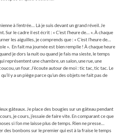
 mienne à l’entrée… Là je suis devant un grand réveil. Je
. Sur le cadre il est écrit : « C’est l’heure de… ». À chaque
urner les aiguilles, je comprends que : « C’est l’heure de…
école ». En fait ma journée est bien remplie ! À chaque heure
uand je dors la nuit ou quand je fais ma sieste, le temps
 qui représentent une chambre, un salon, une rue, une
oucou, un four. J’écoute autour de moi : tic tac, tic tac. Le
 qu’il y a un piège parce qu’un des objets ne fait pas de
eux gâteaux. Je place des bougies sur un gâteau pendant
cours, je cours, j’essaie de faire vite. En comparant ce que
e choses si l’on me laisse plus de temps. Rien ne presse…
cer des bonbons sur le premier qui est à la fraise le temps