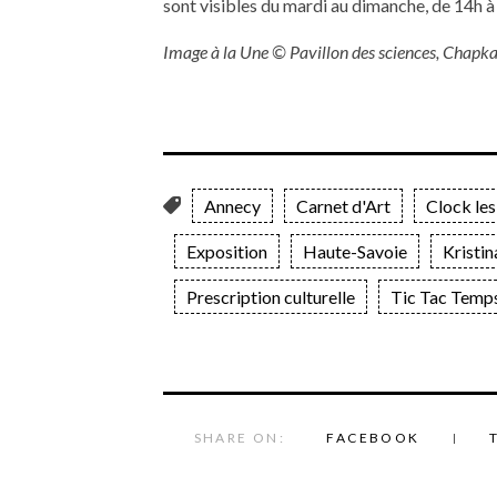
sont visibles du mardi au dimanche, de 14h à
Image à la Une © Pavillon des sciences, Chapka
Annecy
Carnet d'Art
Clock les
Exposition
Haute-Savoie
Kristin
Prescription culturelle
Tic Tac Temp
SHARE ON:
FACEBOOK