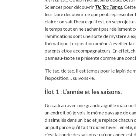
Sciences pour découvrir
Tic Tac Temps
. Cett
leur faire découvrir ce que peut représenter 
claire : on sait l’heure qu’il est, on se projet
le temps tout en ne sachant pas réellement co
ramifications sont une sorte de mystère à ex
thématique, l’exposition amène à éveiller la c
parents et/ou accompagnateurs. En effet, cha
panneau-texte se présente comme une conclu
Tic tac, tic tac, il est temps pour le lapin d
l’exposition… suivons-le.
Îlot 1 : L’année et les saisons.
Un cadran avec une grande aiguille m’accueill
un endroit où je vois le même paysage de ca
dissimulés dans un bac et je replace chacun d’e
un pull parce qu’il fait froid en hiver ; en été,
c’est la ronde des saisons ; qu’une année est