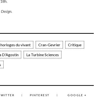
 18h.
 Design.
 horloges du vivant
Cran-Gevrier
Critique
a D'Agostin
La Turbine Sciences
s
TWITTER
PINTEREST
GOOGLE +