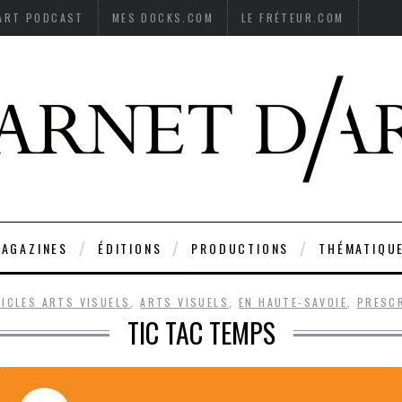
’ART PODCAST
MES DOCKS.COM
LE FRÉTEUR.COM
AGAZINES
ÉDITIONS
PRODUCTIONS
THÉMATIQU
ICLES ARTS VISUELS
,
ARTS VISUELS
,
EN HAUTE-SAVOIE
,
PRESC
TIC TAC TEMPS