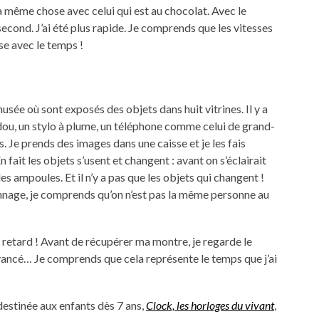
 même chose avec celui qui est au chocolat. Avec le
econd. J’ai été plus rapide. Je comprends que les vitesses
se avec le temps !
usée où sont exposés des objets dans huit vitrines. Il y a
udou, un stylo à plume, un téléphone comme celui de grand-
. Je prends des images dans une caisse et je les fais
n fait les objets s’usent et changent : avant on s’éclairait
s ampoules. Et il n’y a pas que les objets qui changent !
onnage, je comprends qu’on n’est pas la même personne au
en retard ! Avant de récupérer ma montre, je regarde le
t avancé… Je comprends que cela représente le temps que j’ai
estinée aux enfants dès 7 ans,
Clock, les horloges du vivant
,