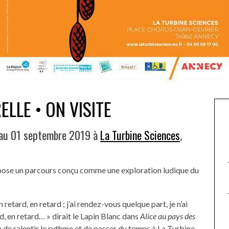
LLE • ON VISITE
au 01 septembre 2019 à
La Turbine Sciences
,
ose un parcours conçu comme une exploration ludique du
retard, en retard ; j’ai rendez-vous quelque part, je n’ai
rd, en retard… » dirait le Lapin Blanc dans
Alice au pays des
 de ralentir le rythme et de passer du temps à La Turbine