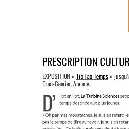
PRESCRIPTION CULTURE
EXPOSITION «
Tic Tac Temps
» jusqu’
Cran-Gevrier, Annecy.
D’
îlot en îlot,
La Turbine Sciences
prop
temps destinée aux plus jeunes.
« Oh par mes moustaches, je suis en retard, en 
pas le temps de dire au revoir, je suis en reta
merveilles
… Ce lapin aurait sans doute besoin