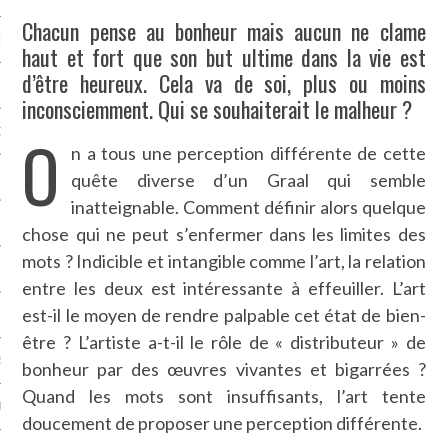
Chacun pense au bonheur mais aucun ne clame
NCES EN VOD
haut et fort que son but ultime dans la vie est
d’être heureux. Cela va de soi, plus ou moins
inconsciemment. Qui se souhaiterait le malheur ?
O
QUES
n a tous une perception différente de cette
quête diverse d’un Graal qui semble
SUELS
inatteignable. Comment définir alors quelque
chose qui ne peut s’enfermer dans les limites des
mots ? Indicible et intangible comme l’art, la relation
TURE
entre les deux est intéressante à effeuiller. L’art
est-il le moyen de rendre palpable cet état de bien-
E
être ? L’artiste a-t-il le rôle de « distributeur » de
RAPHIE
bonheur par des œuvres vivantes et bigarrées ?
Quand les mots sont insuffisants, l’art tente
PTIONS
doucement de proposer une perception différente.