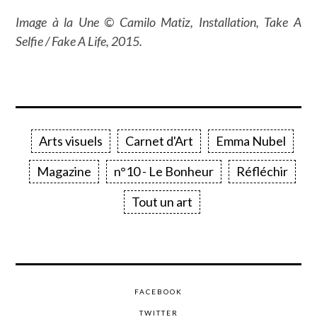
Image à la Une © Camilo Matiz, Installation, Take A
Selfie / Fake A Life, 2015.
Arts visuels
Carnet d'Art
Emma Nubel
Magazine
n°10 - Le Bonheur
Réfléchir
Tout un art
FACEBOOK
TWITTER