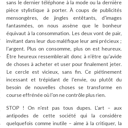
sans le dernier téléphone à la mode ou la dernière
SUIVEZ-NOUS
pièce stylistique à porter. À coups de publicités
mensongères, de jingles entêtants, d’images
fantasmées, on nous assène que le bonheur
équivaut à la consommation. Les deux vont de pair,
invitant dans leur duo maléfique leur ami précieux ;
l’argent. Plus on consomme, plus on est heureux.
Être heureux ressemblerait donc à n’être qu’avide
de choses à acheter et user pour finalement jeter.
FLOTTE CARAVELLE
Le cercle est vicieux, sans fin. Ce piétinement
AGNIE CARAVELLE
incessant et trépidant de l’envie, ou plutôt du
besoin de nouvelles choses se transforme en
D’ART PODCAST
course effrénée où l’on ne contrôle plus rien.
CKS.COM
STOP ! On n’est pas tous dupes. L’art – aux
antipodes de cette société qui la considère
EUR.COM
quelquefois comme inutile – aime à la critiquer, la