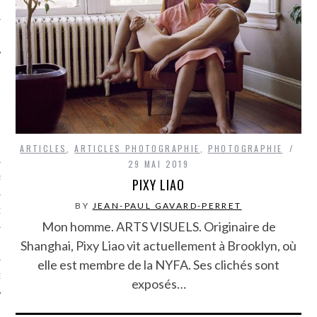
LE
ARTICLES
,
ARTICLES PHOTOGRAPHIE
,
PHOTOGRAPHIE
29 MAI 2019
AGNIE CARAVELLE
PIXY LIAO
BY
JEAN-PAUL GAVARD-PERRET
D’ART PODCAST
Mon homme. ARTS VISUELS. Originaire de
Shanghai, Pixy Liao vit actuellement à Brooklyn, où
CKS.COM
elle est membre de la NYFA. Ses clichés sont
EUR.COM
exposés…