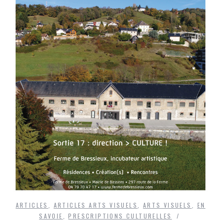
ARTICLES
,
ARTICLES ARTS VISUELS
,
ARTS VISUELS
,
EN
SAVOIE
,
PRESCRIPTIONS CULTURELLES