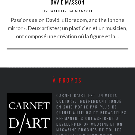
DAVID MASSON
BY
SOUHIR SAADAOUI
Passions selon David, « Boredom, and the Iphone
mirror ». Deux artistes; un plasticien et un musicien,
ont composé une création où la figure et la…
À PROPOS
CARNET D’ART EST UN MÉDIA
CULTUREL INDÉPENDANT FONDÉ
EN 2013 PORTÉ PAR PLUS DE
QUINZE AUTEURS ET RÉDACTEURS
PERMANENTS QUI ASPIRENT À
DÉVELOPPER UN WEBZINE ET UN
MAGAZINE PROCHES DE TOUTES