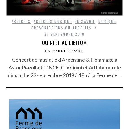
ARTICLES
,
ARTICLES MUSIQUE
,
EN SAVOIE
,
MUSIQUE
,
PRESCRIPTIONS CULTURELLES
21 SEPTEMBRE 2018
QUINTET AD LIBITUM
BY
CARNET D'ART
Concert de musique d’Argentine & Hommage à
Astor Piazolla. CONCERT « Quintet Ad Libitum » le
dimanche 23 septembre 2018 à 18h à la Ferme de…