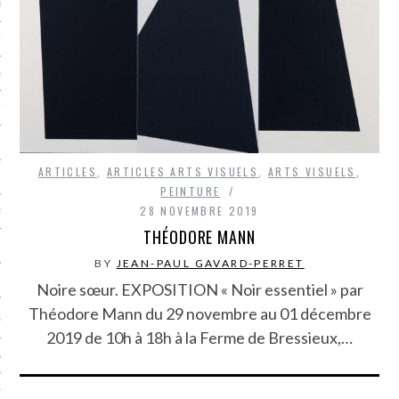
LE BONHEUR
L’HÉRITAGE
LA GUERRE
L’IDENTITÉ
ARTICLES
,
ARTICLES ARTS VISUELS
,
ARTS VISUELS
,
ITS
PEINTURE
28 NOVEMBRE 2019
RS
THÉODORE MANN
BY
JEAN-PAUL GAVARD-PERRET
ES
Noire sœur. EXPOSITION « Noir essentiel » par
Théodore Mann du 29 novembre au 01 décembre
S
2019 de 10h à 18h à la Ferme de Bressieux,…
VRE
TIONS