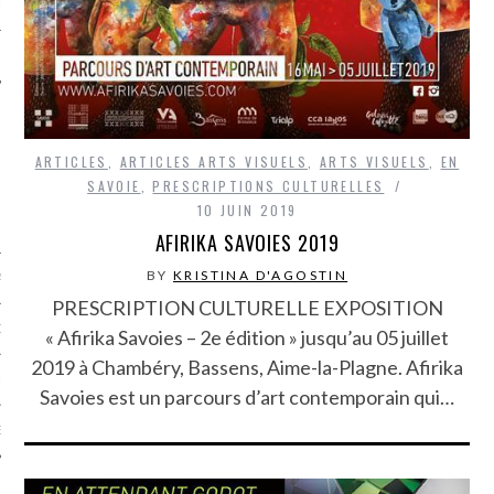
LE
ARTICLES
,
ARTICLES ARTS VISUELS
,
ARTS VISUELS
,
EN
SAVOIE
,
PRESCRIPTIONS CULTURELLES
10 JUIN 2019
AFIRIKA SAVOIES 2019
BY
KRISTINA D'AGOSTIN
AGNIE CARAVELLE
PRESCRIPTION CULTURELLE EXPOSITION
D’ART PODCAST
« Afirika Savoies – 2e édition » jusqu’au 05 juillet
2019 à Chambéry, Bassens, Aime-la-Plagne. Afirika
CKS.COM
Savoies est un parcours d’art contemporain qui…
EUR.COM