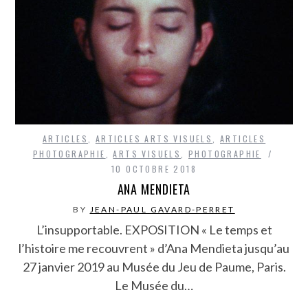
ARTICLES
,
ARTICLES ARTS VISUELS
,
ARTICLES
PHOTOGRAPHIE
,
ARTS VISUELS
,
PHOTOGRAPHIE
10 OCTOBRE 2018
ANA MENDIETA
BY
JEAN-PAUL GAVARD-PERRET
L’insupportable. EXPOSITION « Le temps et
l’histoire me recouvrent » d’Ana Mendieta jusqu’au
27 janvier 2019 au Musée du Jeu de Paume, Paris.
Le Musée du…