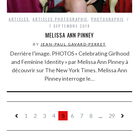
ARTICLES
,
ARTICLES PHOTOGRAPHIE
,
PHOTOGRAPHIE
7 SEPTEMBRE 2018
MELISSA ANN PINNEY
BY
JEAN-PAUL GAVARD-PERRET
Derrière l’image. PHOTOS « Celebrating Girlhood
and Feminine Identity » par Melissa Ann Pinney à
découvrir sur The New York Times. Melissa Ann
Pinney interroge le…
1
2
3
4
5
6
7
8
...
29