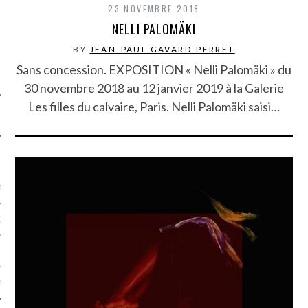
23 NOVEMBRE 2018
SUIVEZ-NOUS
NELLI PALOMÄKI
BY
JEAN-PAUL GAVARD-PERRET
Sans concession. EXPOSITION « Nelli Palomäki » du
30 novembre 2018 au 12 janvier 2019 à la Galerie
Les filles du calvaire, Paris. Nelli Palomäki saisi…
FLOTTE CARAVELLE
AGNIE CARAVELLE
D’ART PODCAST
CKS.COM
EUR.COM