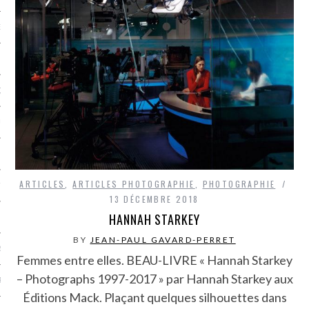
NCES EN VOD
QUES
SUELS
ARTICLES
,
ARTICLES PHOTOGRAPHIE
,
PHOTOGRAPHIE
TURE
13 DÉCEMBRE 2018
HANNAH STARKEY
E
BY
JEAN-PAUL GAVARD-PERRET
RAPHIE
Femmes entre elles. BEAU-LIVRE « Hannah Starkey
– Photographs 1997-2017 » par Hannah Starkey aux
PTIONS
Éditions Mack. Plaçant quelques silhouettes dans