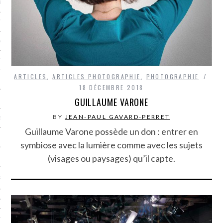
LE BONHEUR
L’HÉRITAGE
LA GUERRE
L’IDENTITÉ
ARTICLES
,
ARTICLES PHOTOGRAPHIE
,
PHOTOGRAPHIE
18 DÉCEMBRE 2018
GUILLAUME VARONE
ITS
BY
JEAN-PAUL GAVARD-PERRET
RS
Guillaume Varone possède un don : entrer en
symbiose avec la lumière comme avec les sujets
(visages ou paysages) qu’il capte.
ES
S
VRE
TIONS