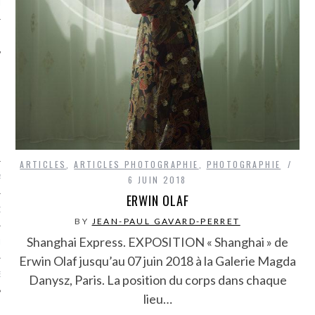
LE
ARTICLES
,
ARTICLES PHOTOGRAPHIE
,
PHOTOGRAPHIE
AGNIE CARAVELLE
6 JUIN 2018
ERWIN OLAF
D’ART PODCAST
BY
JEAN-PAUL GAVARD-PERRET
Shanghai Express. EXPOSITION « Shanghai » de
CKS.COM
Erwin Olaf jusqu’au 07 juin 2018 à la Galerie Magda
EUR.COM
Danysz, Paris. La position du corps dans chaque
lieu…