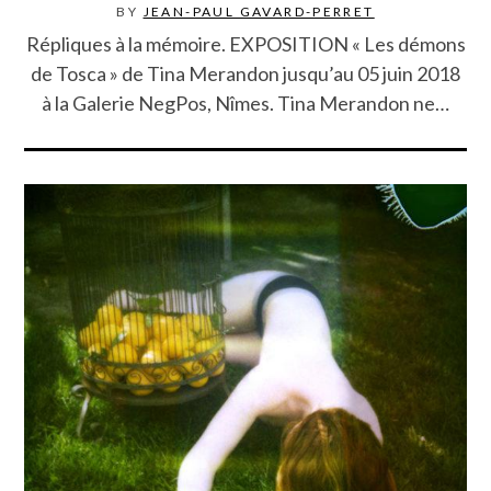
BY
JEAN-PAUL GAVARD-PERRET
Répliques à la mémoire. EXPOSITION « Les démons
de Tosca » de Tina Merandon jusqu’au 05 juin 2018
à la Galerie NegPos, Nîmes. Tina Merandon ne…