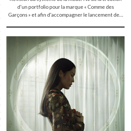
d’un portfolio pour la marque « Comme des
NCES EN VOD
Garçons » et afin d’accompagner le lancement de…
QUES
SUELS
TURE
E
RAPHIE
PTIONS