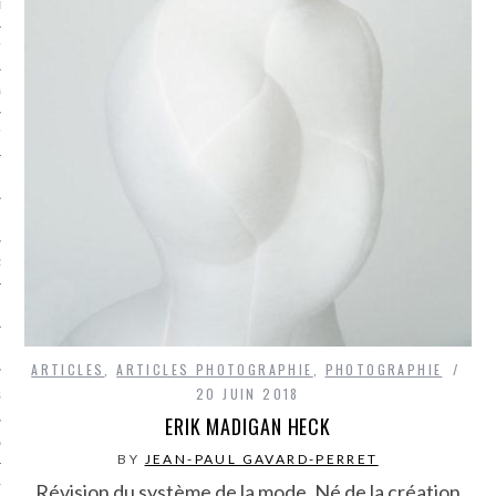
LE BONHEUR
L’HÉRITAGE
LA GUERRE
L’IDENTITÉ
ITS
RS
ES
ARTICLES
,
ARTICLES PHOTOGRAPHIE
,
PHOTOGRAPHIE
20 JUIN 2018
S
ERIK MADIGAN HECK
VRE
BY
JEAN-PAUL GAVARD-PERRET
Révision du système de la mode. Né de la création
TIONS