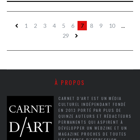
1
2
3
4
5
6
7
8
9
10
...
29
À PROPOS
CARNET D’ART EST UN MÉDIA
CULTUREL INDÉPENDANT FONDÉ
EN 2013 PORTÉ PAR PLUS DE
QUINZE AUTEURS ET RÉDACTEURS
PERMANENTS QUI ASPIRENT À
DÉVELOPPER UN WEBZINE ET UN
MAGAZINE PROCHES DE TOUTES
LES FORMES D'EXPRESSION