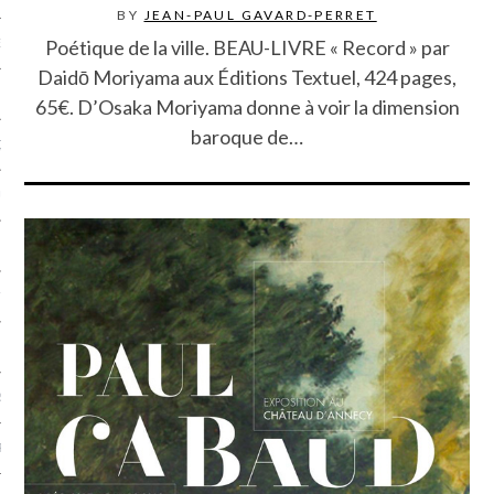
BY
JEAN-PAUL GAVARD-PERRET
Poétique de la ville. BEAU-LIVRE « Record » par
NCES EN VOD
Daidō Moriyama aux Éditions Textuel, 424 pages,
65€. D’Osaka Moriyama donne à voir la dimension
baroque de…
QUES
SUELS
TURE
E
RAPHIE
PTIONS